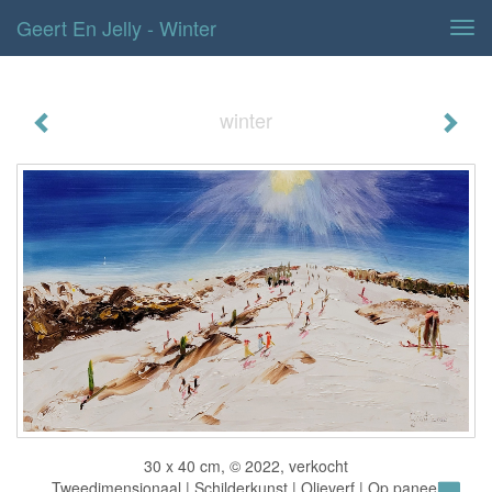
Geert En Jelly - Winter
Tog
navi
winter
30 x 40 cm, © 2022, verkocht
Tweedimensionaal | Schilderkunst | Olieverf | Op paneel