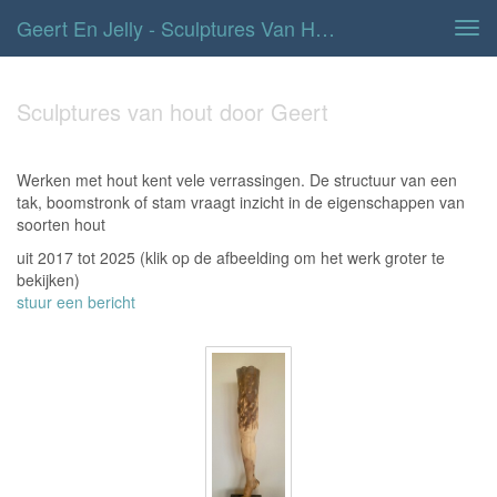
Geert En Jelly - Sculptures Van Hout Door Geert
Tog
navi
Sculptures van hout door Geert
Werken met hout kent vele verrassingen. De structuur van een
tak, boomstronk of stam vraagt inzicht in de eigenschappen van
soorten hout
uit 2017 tot 2025
(klik op de afbeelding om het werk groter te
bekijken)
stuur een bericht